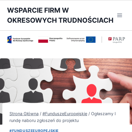
Przejdź
WSPARCIE FIRM W
do
OKRESOWYCH TRUDNOŚCIACH
treści
Strona Główna
/
#FunduszeEuropejskie
/
Ogłaszamy I
rundę naboru zgłoszeń do projektu
#FUNDUSZEEUROPEJSKIE