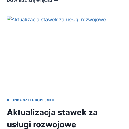
DOWIEDZ SIĘ WIĘCEJ
IX
RUNDĘ
NABORU
ZGŁOSZEŃ
DO
PROJEKTU
#FUNDUSZEEUROPEJSKIE
Aktualizacja stawek za
usługi rozwojowe