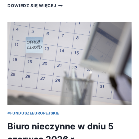
BIURO
DOWIEDZ SIĘ WIĘCEJ
NIECZYNNE
W
DNIU
29
CZERWCA
2026
R.
#FUNDUSZEEUROPEJSKIE
Biuro nieczynne w dniu 5