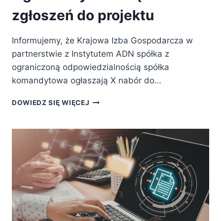
zgłoszeń do projektu
Informujemy, że Krajowa Izba Gospodarcza w
partnerstwie z Instytutem ADN spółka z
ograniczoną odpowiedzialnością spółka
komandytowa ogłaszają X nabór do…
OGŁASZAMY
DOWIEDZ SIĘ WIĘCEJ
X
RUNDĘ
NABORU
ZGŁOSZEŃ
DO
PROJEKTU