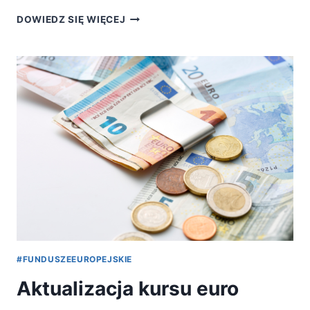
REALIZACJA
DOWIEDZ SIĘ WIĘCEJ
USŁUG
SZKOLENIOWYCH
Z
ZAKRESU
MEDYCYNY
ESTETYCZNO-
NAPRAWCZEJ
#FUNDUSZEEUROPEJSKIE
Aktualizacja kursu euro