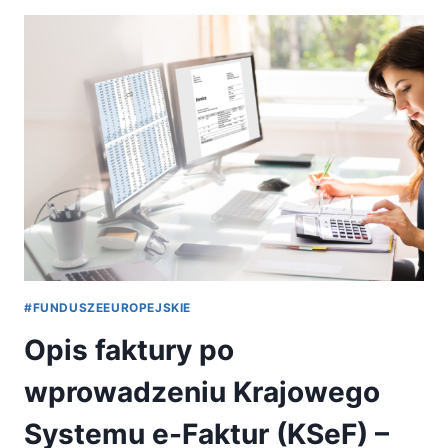
USŁUG
ROZWOJOWYCH
OD
13.03.2026
R.
#FUNDUSZEEUROPEJSKIE
Opis faktury po
wprowadzeniu Krajowego
Systemu e-Faktur (KSeF) –