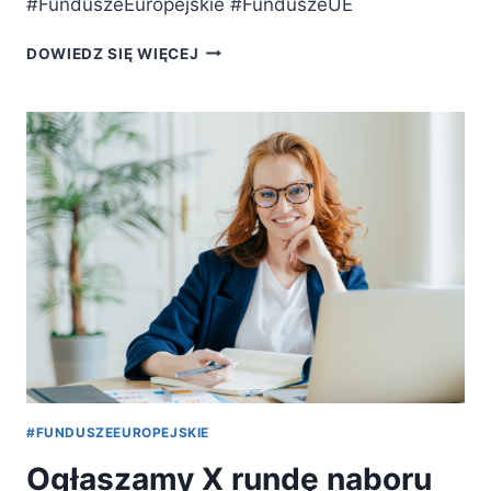
#FunduszeEuropejskie #FunduszeUE
ZAMKNIĘCIE
DOWIEDZ SIĘ WIĘCEJ
X
RUNDY
NABORU
#FUNDUSZEEUROPEJSKIE
Ogłaszamy X rundę naboru