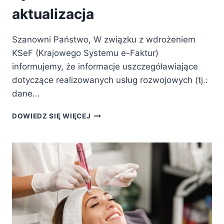
aktualizacja
Szanowni Państwo, W związku z wdrożeniem
KSeF (Krajowego Systemu e-Faktur)
informujemy, że informacje uszczegóławiające
dotyczące realizowanych usług rozwojowych (tj.:
dane…
OPIS
DOWIEDZ SIĘ WIĘCEJ
FAKTURY
PO
WPROWADZENIU
KRAJOWEGO
SYSTEMU
E-
FAKTUR
(KSEF)
–
AKTUALIZACJA