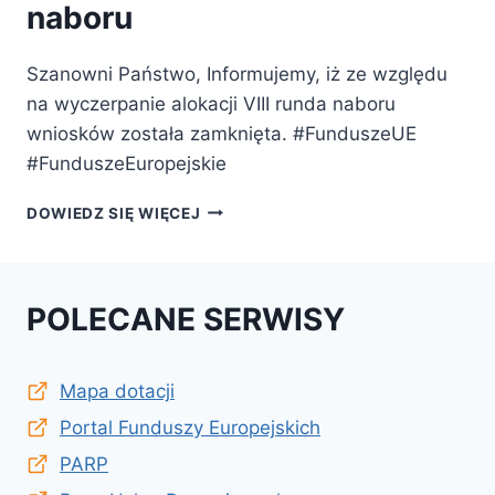
naboru
Szanowni Państwo, Informujemy, iż ze względu
na wyczerpanie alokacji VIII runda naboru
wniosków została zamknięta. #FunduszeUE
#FunduszeEuropejskie
ZAMKNIĘCIE
DOWIEDZ SIĘ WIĘCEJ
VIII
RUNDY
NABORU
POLECANE SERWISY
Mapa dotacji
Portal Funduszy Europejskich
PARP