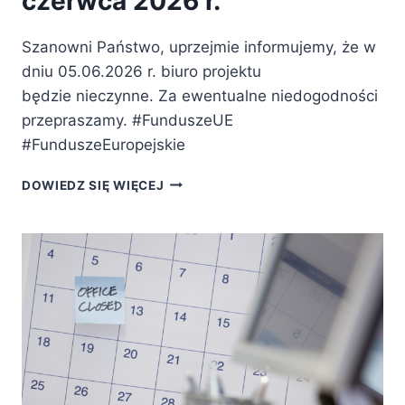
czerwca 2026 r.
Szanowni Państwo, uprzejmie informujemy, że w
dniu 05.06.2026 r. biuro projektu
będzie nieczynne. Za ewentualne niedogodności
przepraszamy. #FunduszeUE
#FunduszeEuropejskie
BIURO
DOWIEDZ SIĘ WIĘCEJ
NIECZYNNE
W
DNIU
5
CZERWCA
2026
R.