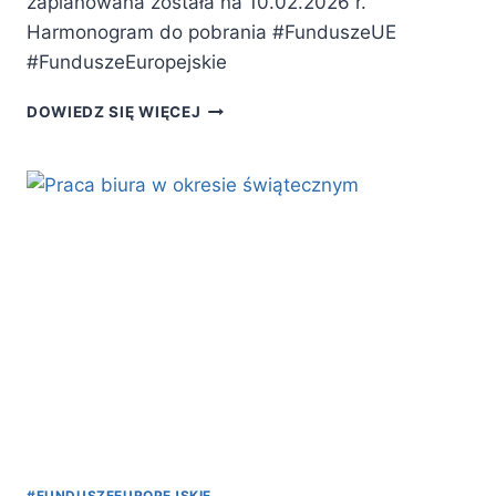
zaplanowana została na 10.02.2026 r.
Harmonogram do pobrania #FunduszeUE
#FunduszeEuropejskie
AKTUALIZACJA
DOWIEDZ SIĘ WIĘCEJ
HARMONOGRAMU
NABORÓW
#FUNDUSZEEUROPEJSKIE