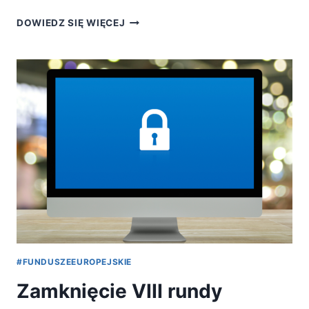
NOWELIZACJI
DOWIEDZ SIĘ WIĘCEJ
ROZPORZĄDZENIA
W
SPRAWIE
ZAKRESU
INFORMACJI
PRZEDSTAWIANYCH
PRZEZ
PODMIOT
UBIEGAJĄCY
SIĘ
O
POMOC
DE
MINIMIS
#FUNDUSZEEUROPEJSKIE
Zamknięcie VIII rundy