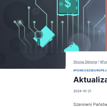
Strona Główna
/
#Fu
#FUNDUSZEEUROPEJ
Aktuali
2024-10-21
Szanowni Państw