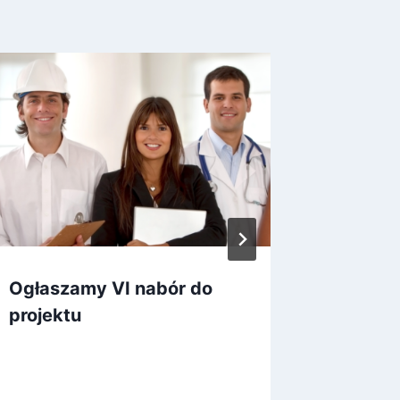
Ogłaszamy VI nabór do
Dostar
projektu
dokume
Operat