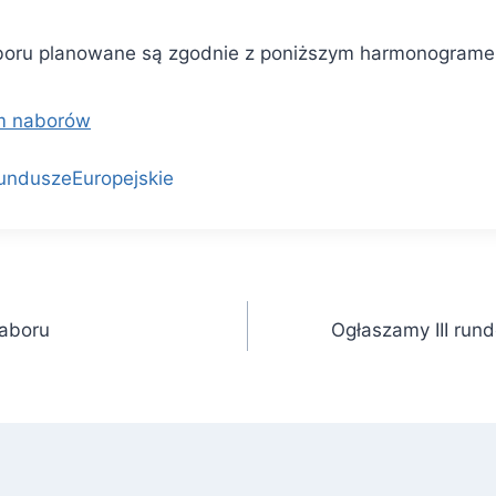
aboru planowane są zgodnie z poniższym harmonogram
m naborów
nduszeEuropejskie
naboru
Ogłaszamy III run