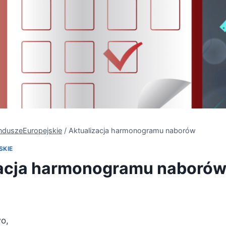
nduszeEuropejskie
/
Aktualizacja harmonogramu naborów
SKIE
zacja harmonogramu naboró
o,