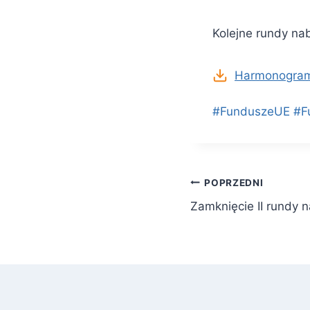
Kolejne rundy n
Harmonogra
#FunduszeUE #Fu
Nawigacja
POPRZEDNI
Zamknięcie II rundy 
wpisu