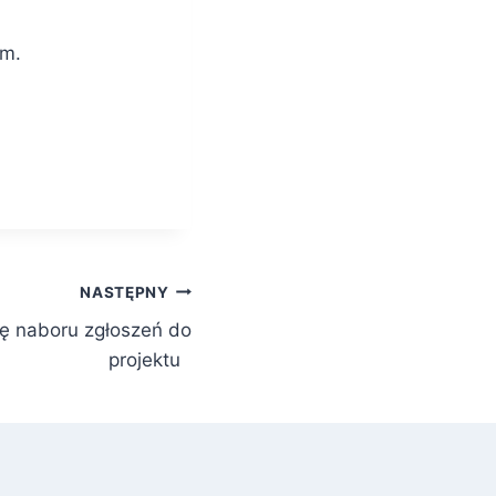
em.
NASTĘPNY
dę naboru zgłoszeń do
projektu