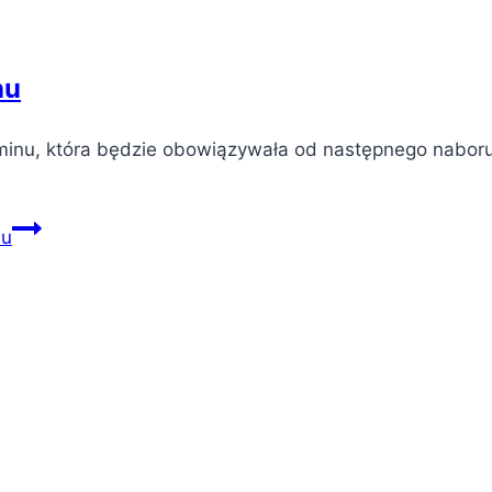
nu
minu, która będzie obowiązywała od następnego naboru
nu