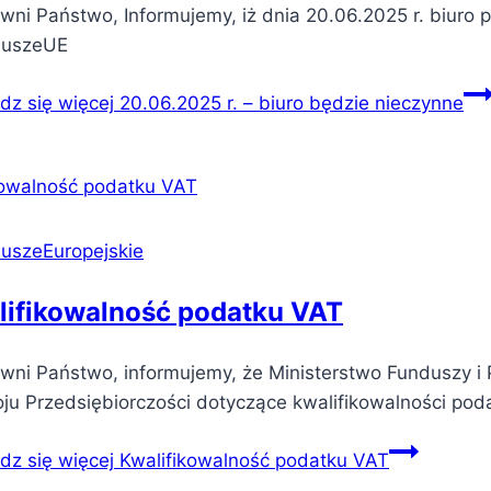
wni Państwo, Informujemy, iż dnia 20.06.2025 r. biuro 
duszeUE
dz się więcej
20.06.2025 r. – biuro będzie nieczynne
uszeEuropejskie
lifikowalność podatku VAT
ni Państwo, informujemy, że Ministerstwo Funduszy i Po
ju Przedsiębiorczości dotyczące kwalifikowalności po
dz się więcej
Kwalifikowalność podatku VAT