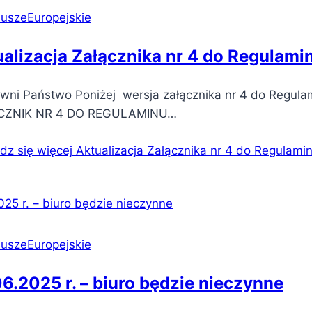
uszeEuropejskie
alizacja Załącznika nr 4 do Regulami
wni Państwo Poniżej wersja załącznika nr 4 do Regula
CZNIK NR 4 DO REGULAMINU…
dz się więcej
Aktualizacja Załącznika nr 4 do Regulami
uszeEuropejskie
6.2025 r. – biuro będzie nieczynne