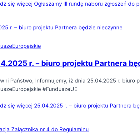
dz się więcej
Ogłaszamy III rundę naboru zgłoszeń do 
uszeEuropejskie
4.2025 r. – biuro projektu Partnera b
ni Państwo, Informujemy, iż dnia 25.04.2025 r. biuro p
uszeEuropejskie #FunduszeUE
dz się więcej
25.04.2025 r. – biuro projektu Partnera b