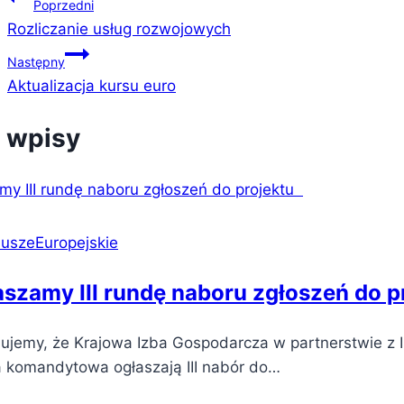
Poprzedni
Rozliczanie usług rozwojowych
Następny
Aktualizacja kursu euro
 wpisy
uszeEuropejskie
aszamy III rundę naboru zgłoszeń do 
mujemy, że Krajowa Izba Gospodarcza w partnerstwie z 
a komandytowa ogłaszają III nabór do…