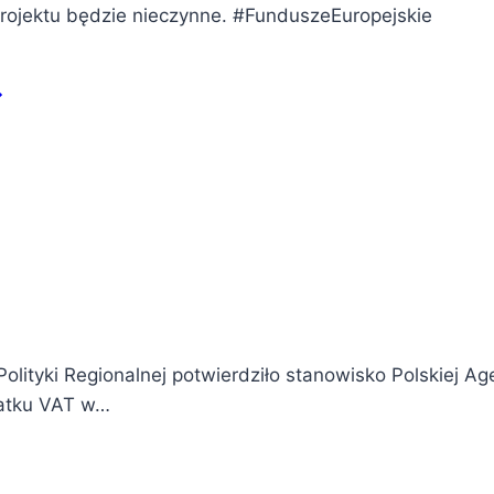
projektu będzie nieczynne. #FunduszeEuropejskie
lityki Regionalnej potwierdziło stanowisko Polskiej Age
datku VAT w…