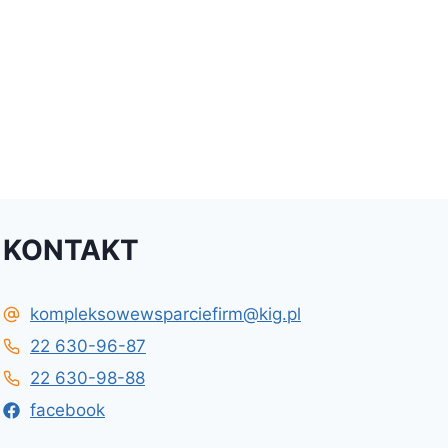
KONTAKT
kompleksowewsparciefirm@kig.pl
22 630-96-87
22 630-98-88
facebook