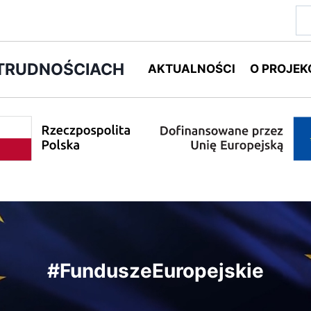
Sz
 TRUDNOŚCIACH
AKTUALNOŚCI
O PROJEK
#FunduszeEuropejskie