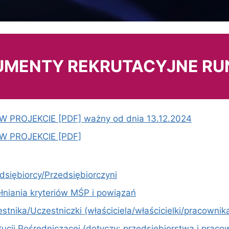
MENTY REKRUTACYJNE RUN
PROJEKCIE [PDF] ważny od dnia 13.12.2024
W PROJEKCIE [PDF]
dsiębiorcy/Przedsiębiorczyni
łniania kryteriów MŚP i powiązań
stnika/Uczestniczki (właściciela/właścicielki/pracowni
ytucji Pośredniczącej (dotyczy: przedsiębiorstwa i prac