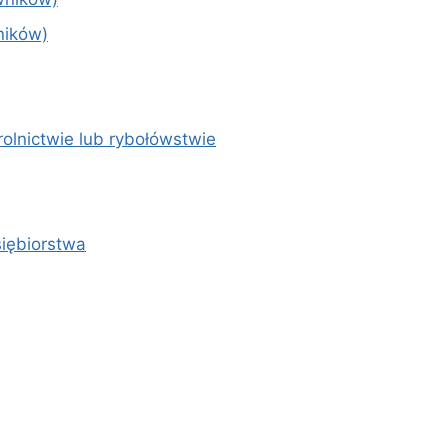
ników)
olnictwie lub rybołówstwie
siębiorstwa