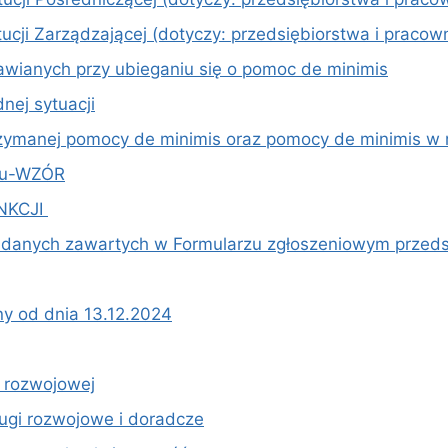
ytucji Zarządzającej (dotyczy: przedsiębiorstwa i pracow
tawianych przy ubieganiu się o pomoc de minimis
nej sytuacji
rzymanej pomocy de minimis oraz pomocy de minimis w r
niu-WZÓR
ANKCJI
ci danych zawartych w Formularzu zgłoszeniowym przed
y od dnia 13.12.2024
i rozwojowej
ługi rozwojowe i doradcze