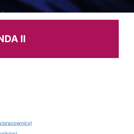
DA II
ka/pracownicy)
owników)